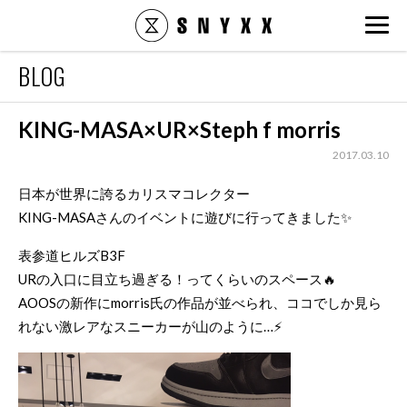
snyxx.jp
BLOG
KING-MASA×UR×Steph f morris
2017.03.10
日本が世界に誇るカリスマコレクター
KING-MASAさんのイベントに遊びに行ってきました✨
表参道ヒルズB3F
URの入口に目立ち過ぎる！ってくらいのスペース🔥
AOOSの新作にmorris氏の作品が並べられ、ココでしか見ら
れない激レアなスニーカーが山のように…⚡️